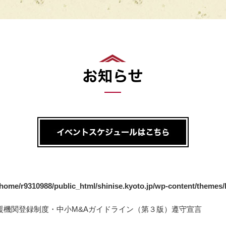
/home/r9310988/public_html/shinise.kyoto.jp/wp-content/themes
支援機関登録制度・中小M&Aガイドライン（第３版）遵守宣言