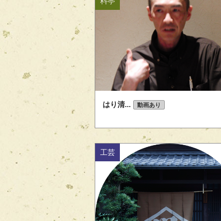
料亭
はり清...
動画あり
工芸