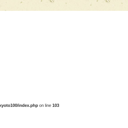
/kyoto100/index.php
on line
103