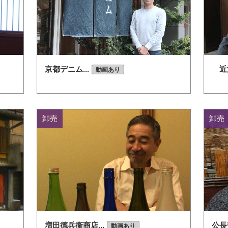
京都デニム...
近江
動画あり
卸売
卸売
増田德兵衞商店...
公長
動画あり