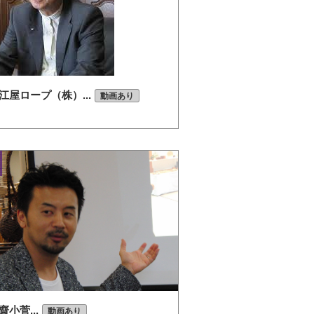
屋ロープ（株）...
動画あり
齋小菅...
動画あり