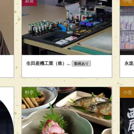
製造
小売
生田産機工業（株）...
永楽
動画あり
料亭
小売