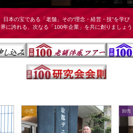
日本の宝である「老舗」その“理念・経営・技”を学び
世界に誇れる、次なる「100年企業」を共に創りましょう
小売
卸売