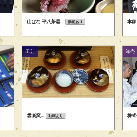
山ばな 平八茶屋...
本家
動画あり
工芸
卸売
雲楽窯...
株式
動画あり