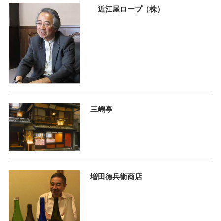
近江屋ロープ（株）
三嶋亭
増田德兵衞商店