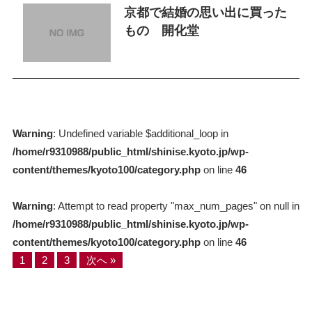
京都で結婚の思い出に買った
もの 開化堂
Warning
: Undefined variable $additional_loop in
/home/r9310988/public_html/shinise.kyoto.jp/wp-
content/themes/kyoto100/category.php
on line
46
Warning
: Attempt to read property "max_num_pages" on null in
/home/r9310988/public_html/shinise.kyoto.jp/wp-
content/themes/kyoto100/category.php
on line
46
1
2
3
次へ »