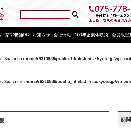
覧
京都老舗DB
お知らせ
会社情報
100年企業体験談
会員限定
or::$name in
/home/r9310988/public_html/shinise.kyoto.jp/wp-con
r::$parent in
/home/r9310988/public_html/shinise.kyoto.jp/wp-co
訪問
度