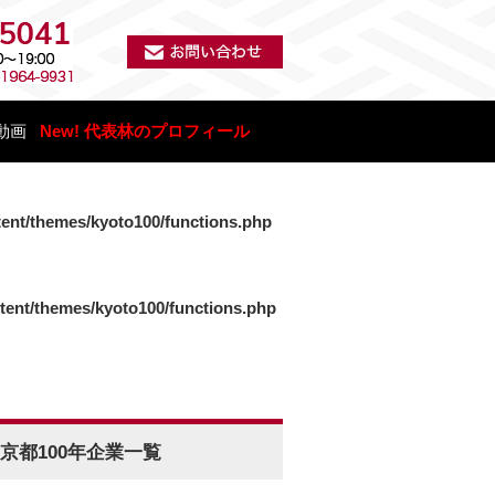
動画
New! 代表林のプロフィール
tent/themes/kyoto100/functions.php
ntent/themes/kyoto100/functions.php
京都100年企業一覧