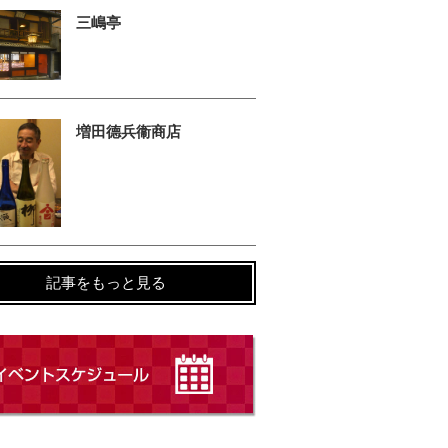
三嶋亭
増田德兵衞商店
記事をもっと見る