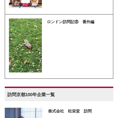
ロンドン訪問記⑧ 番外編
訪問京都100年企業一覧
株式会社 松栄堂 訪問