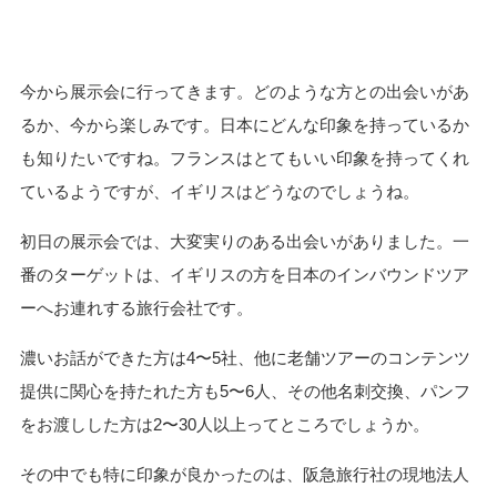
今から展示会に行ってきます。どのような方との出会いがあ
るか、今から楽しみです。日本にどんな印象を持っているか
も知りたいですね。フランスはとてもいい印象を持ってくれ
ているようですが、イギリスはどうなのでしょうね。
初日の展示会では、大変実りのある出会いがありました。一
番のターゲットは、イギリスの方を日本のインバウンドツア
ーへお連れする旅行会社です。
濃いお話ができた方は
4
〜
5
社、他に老舗ツアーのコンテンツ
提供に関心を持たれた方も
5
〜
6
人、その他名刺交換、パンフ
をお渡しした方は
2
〜
30
人以上ってところでしょうか。
その中でも特に印象が良かったのは、阪急旅行社の現地法人