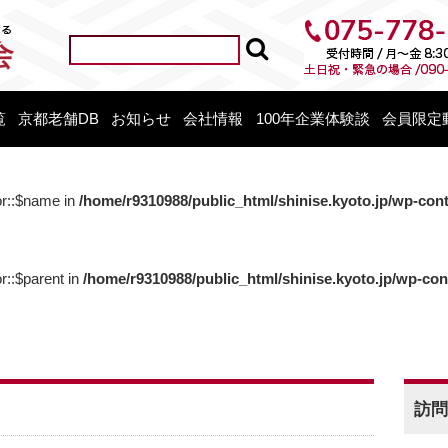
覧
京都老舗DB
お知らせ
会社情報
100年企業体験談
会員限定
or::$name in
/home/r9310988/public_html/shinise.kyoto.jp/wp-con
r::$parent in
/home/r9310988/public_html/shinise.kyoto.jp/wp-co
訪問