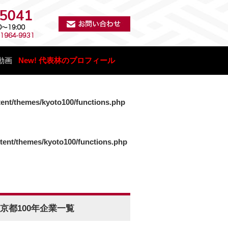
動画
New! 代表林のプロフィール
tent/themes/kyoto100/functions.php
ntent/themes/kyoto100/functions.php
京都100年企業一覧