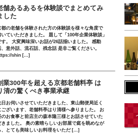
老舗あるあるを体験談でまとめてみ
ました
京都の老舗を体験された方の体験談を様々な角度で
書いていただきました。 題して「100年企業体験談」
です。 大変興味深いお話が26話揃いました。 感動
話、意外話、流石話、残念話 是非ご覧ください。
ttps://shin […]
創業300年を超える京都老舗料亭 は
り清の驚くべき事業承継
先日お伺いさせていただきました、東山郵便局近く
にございます、老舗料亭はり清様へ参りました。 お
昼のお食事と前店主の森本隆三様とお話させていた
だきました。 奥の素晴らしいお部屋で庭を眺めなが
ら、とても美味しいお料理をいただ […]