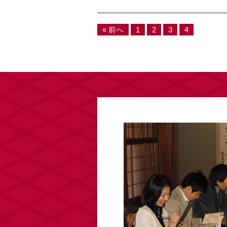
« 前へ
1
2
3
4