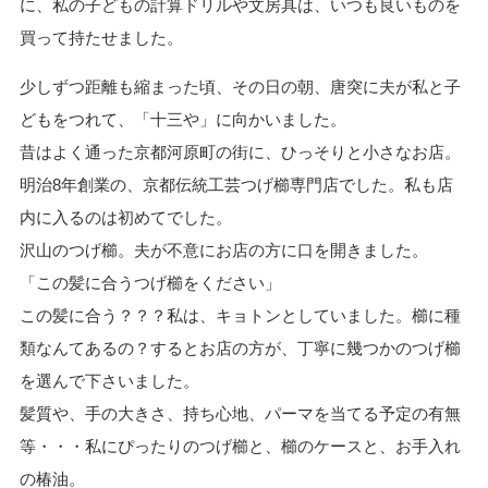
に、私の子どもの計算ドリルや文房具は、いつも良いものを
買って持たせました。
少しずつ距離も縮まった頃、その日の朝、唐突に夫が私と子
どもをつれて、「十三や」に向かいました。
昔はよく通った京都河原町の街に、ひっそりと小さなお店。
明治8年創業の、京都伝統工芸つげ櫛専門店でした。私も店
内に入るのは初めてでした。
沢山のつげ櫛。夫が不意にお店の方に口を開きました。
「この髪に合うつげ櫛をください」
この髪に合う？？？私は、キョトンとしていました。櫛に種
類なんてあるの？するとお店の方が、丁寧に幾つかのつげ櫛
を選んで下さいました。
髪質や、手の大きさ、持ち心地、パーマを当てる予定の有無
等・・・私にぴったりのつげ櫛と、櫛のケースと、お手入れ
の椿油。