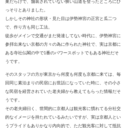
巣だらけで、舗装されていない狭い山道を登ったところにひ
っそりとありました。
しかしその神社の形状・見た目は伊勢神宮の正宮と瓜二つ
で、作り方も同じ工法。
徒歩がメインで交通がまだ発達してない時代に、伊勢神宮に
参拝出来ない京都の方々の為に作られた神社で、実は京都に
ある寺社仏閣の中で1番のパワースポットでもある神社だそ
うです。
そのスタッフの方が東京から何度も何度も京都に来ては、毎
回同じ素泊まりの民宿にお世話になっていた時に、その小さ
な民宿を経営されていた老夫婦から教えてもらった情報だそ
うです。
その老夫婦曰く、世間的に京都人は観光客に慣れてる分社交
的なイメージを持たれているみたいですが、実は京都人とい
うプライドもありかなり内向的で、ただ観光客に対して抵抗