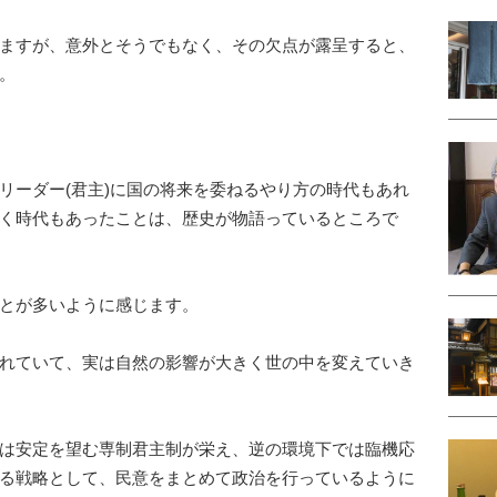
ますが、
意外とそうでもなく、その欠点が露呈すると、
。
ーダー(君主)
に国の将来を委ねるやり方の時代もあれ
く時代もあったことは、
歴史が物語っているところで
とが多いように感じます。
れていて、実は
自然の影響が大きく世の中を変えていき
は安定を望む専制君主制が栄え、
逆の環境下では臨機応
る戦略
として、民意をまとめて政治を行っているように