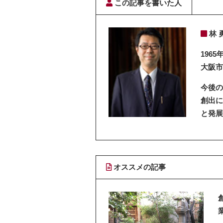
この記事を書いた人
林 
1965
大阪市
今後の
創出に
と発展
オススメの記事