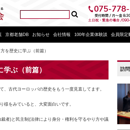
覧
京都老舗DB
お知らせ
会社情報
100年企業体験談
会員限定
り方を歴史に学ぶ（前篇）
に学ぶ（前篇）
訪問
て、
古代ヨーロッパの歴史をもう一度見直してます。
り様をみていると、
大変面白いです。
裁者)と民主制(
法律により身分・権利を守るやり方や議