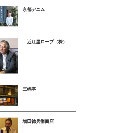
京都デニム
近江屋ロープ（株）
三嶋亭
増田德兵衞商店