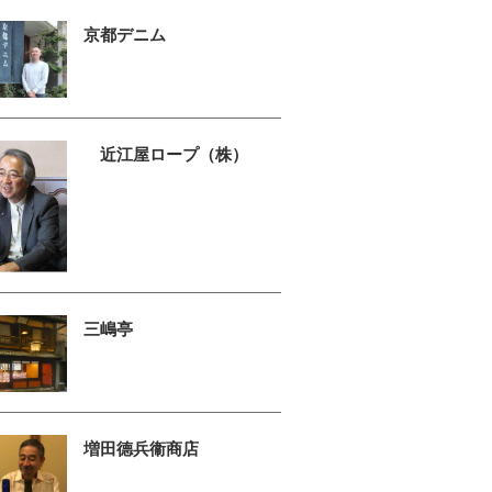
京都デニム
近江屋ロープ（株）
三嶋亭
増田德兵衞商店