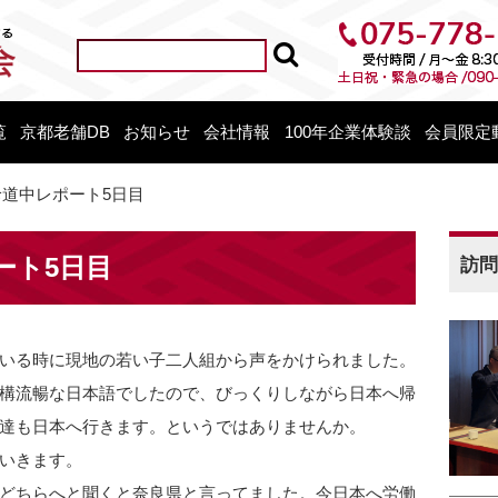
覧
京都老舗DB
お知らせ
会社情報
100年企業体験談
会員限定
道中レポート5日目
ート5日目
訪問
いる時に現地の若い子二人組から声をかけられました。
構流暢な日本語でしたので、びっくりしながら日本へ帰
達も日本へ行きます。というではありませんか。
いきます。
どちらへと聞くと奈良県と言ってました。今日本へ労働