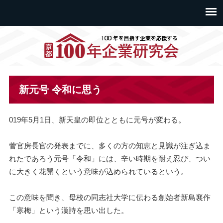
新元号 令和に思う
019年5月1日、新天皇の即位とともに元号が変わる。
菅官房長官の発表までに、
多くの方の知恵と見識が注ぎ込ま
れたであろう元号「令和」には、
辛い時期を耐え忍び、
つい
に大きく花開くという意味が込められているという。
この意味を聞き、母校の同志社大学に伝わる創始者新島襄作
「
寒梅」という漢詩を思い出した。