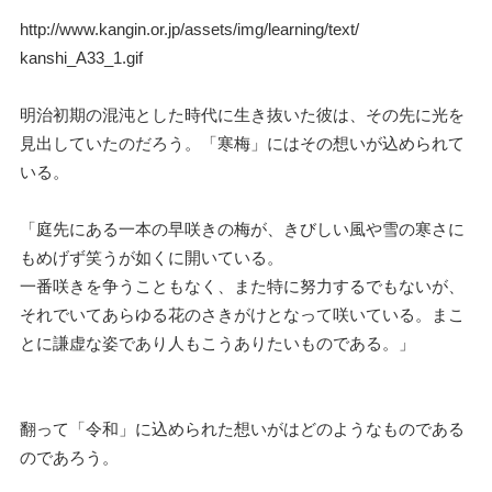
http://www.kangin.or.jp/
assets/img/learning/text/
kanshi_A33_1.gif
明治初期の混沌とした時代に生き抜いた彼は、
その先に光を
見出していたのだろう。「寒梅」
にはその想いが込められて
いる。
「庭先にある一本の早咲きの梅が、
きびしい風や雪の寒さに
もめげず笑うが如くに開いている。
一番咲きを争うこともなく、また特に努力するでもないが、
それでいてあらゆる花のさきがけとなって咲いている。
まこ
とに謙虚な姿であり人もこうありたいものである。」
翻って「令和」
に込められた想いがはどのようなものである
のであろう。