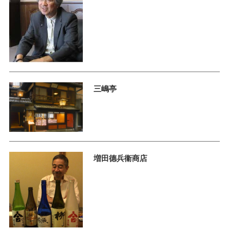
三嶋亭
増田德兵衞商店