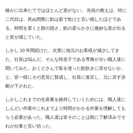
確かに出来たてではほとんど差がない。 先祖の教えは、特に
二代目は、死ぬ間際に餡は薪で炊けと言い残したほどであ
る。時間を置くと餅の固さ、餡の柔らかさに微妙な差が出る
と皆が感じていた。
しかし 10 年間続けた。次第に地元のお客様が減少してき
た。社長は悩んだ。そんな時息子である専務が古い職人達に
聞いてみた。おくどさんで薪を使った餡炊きに戻せないか、
と。皆一様にその意見に賛成し、社長に進言し、元に戻す決
断が下された。
しかしこれまでの生産量を維持していくためには、職人達に
しんどい作業やこれまでより時間がかかる作業を理解しても
らう必要があった。職人達は皆そのことは既に了解済みでそ
れが仕事と言い切った。